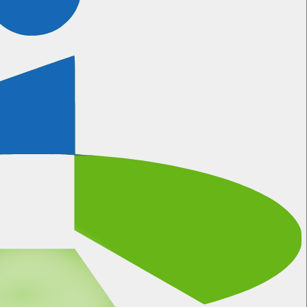
Certificeringen
Meer informatie
Wanneer kunnen wij bellen?
We gebruiken natuurlijk onze eigen software voor het
inplannen van afspraken.
Plan hier je eigen afspraak in
Algemene Voorwaarden
Privacy Statement
Disclaimer
Data Pro Statement
Referenties