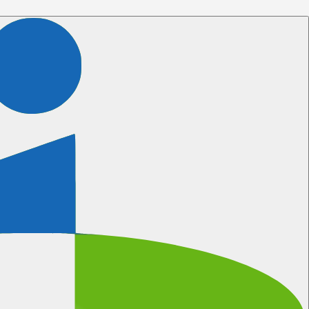
Volg ons
Certificeringen
Meer informatie
Wanneer kunnen wij bellen?
We gebruiken natuurlijk onze eigen software voor het
inplannen van afspraken.