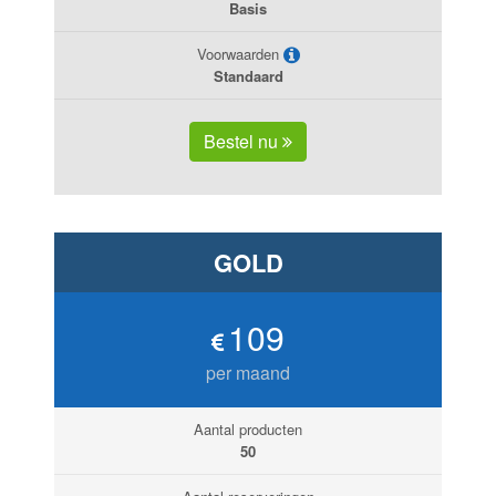
Basis
Voorwaarden
Standaard
Bestel nu
GOLD
109
per maand
Aantal producten
50