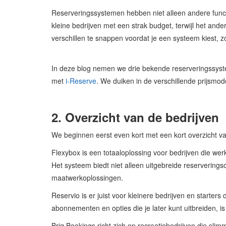
Reserveringssystemen hebben niet alleen andere functi
kleine bedrijven met een strak budget, terwijl het ander
verschillen te snappen voordat je een systeem kiest, zo
In deze blog nemen we drie bekende reserveringssyste
met
i-Reserve
. We duiken in de verschillende prijsmode
2. Overzicht van de bedrijven
We beginnen eerst even kort met een kort overzicht v
Flexybox is een totaaloplossing voor bedrijven die wer
Het systeem biedt niet alleen uitgebreide reserverin
maatwerkoplossingen.
Reservio is er juist voor kleinere bedrijven en starte
abonnementen en opties die je later kunt uitbreiden, 
Briq Bookings richt zich op recreatiebedrijven die slim