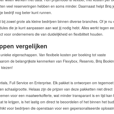
nten veel reserveringen hebben en soms minder. Daarnaast helpt Briq 
je bedrijf nog beter kunt runnen.
t bij zowel grote als kleine bedrijven binnen diverse branches. Of je nu
odules die je kunt aanpassen aan wat jij nodig hebt. Alles werkt tegen e
t voor ondernemers die van duidelijkheid en flexibiliteit houden.
ppen vergelijken
 unieke eigenschappen. Van flexibele kosten per boeking tot vaste
arom de belangrijkste kenmerken van Flexybox, Reservio, Briq Bookin
r kiezen!
tials, Full Service en Enterprise. Elk pakket is ontworpen om tegemoet
en schaalgrootte. Helaas zijn de prijzen van deze pakketten niet direct
emen voor een maatwerkofferte, wat minder transparant is en tijd kan 
at te krijgen, is het lastig om direct te beoordelen of het binnen het bu
chikt voor bedrijven die openstaan voor een gepersonaliseerde oplossi