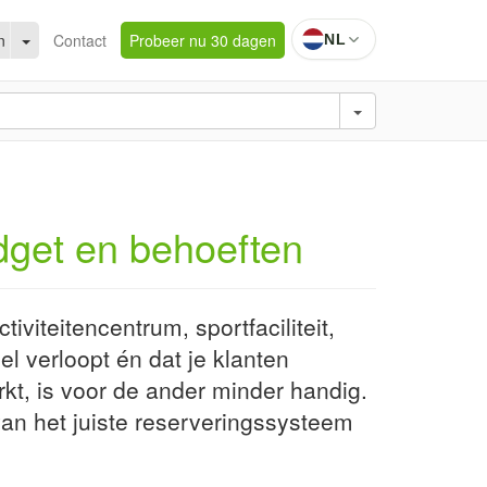
n
Contact
Probeer nu 30 dagen
NL
dget en behoeften
viteitencentrum, sportfaciliteit,
el verloopt én dat je klanten
rkt, is voor de ander minder handig.
an het juiste reserveringssysteem