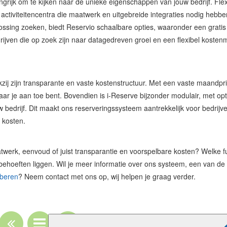
ngrijk om te kijken naar de unieke eigenschappen van jouw bedrijf. Fle
activiteitencentra die maatwerk en uitgebreide integraties nodig hebbe
ossing zoeken, biedt Reservio schaalbare opties, waaronder een gratis
rijven die op zoek zijn naar datagedreven groei en een flexibel kosten
kzij zijn transparante en vaste kostenstructuur. Met een vaste maandpri
aar je aan toe bent. Bovendien is i-Reserve bijzonder modulair, met opt
bedrijf. Dit maakt ons reserveringssysteem aantrekkelijk voor bedrijve
e kosten.
atwerk, eenvoud of juist transparantie en voorspelbare kosten? Welke f
behoeften liggen. Wil je meer informatie over ons systeem, een van de
oberen
? Neem contact met ons op, wij helpen je graag verder.