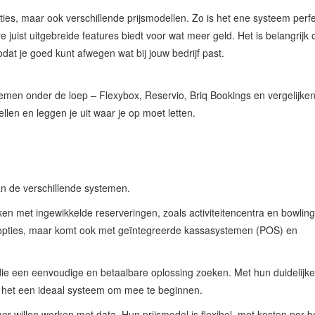
es, maar ook verschillende prijsmodellen. Zo is het ene systeem perfe
e juist uitgebreide features biedt voor wat meer geld. Het is belangrijk
dat je goed kunt afwegen wat bij jouw bedrijf past.
men onder de loep – Flexybox, Reservio, Briq Bookings en vergelijken
llen en leggen je uit waar je op moet letten.
an de verschillende systemen.
ken met ingewikkelde reserveringen, zoals activiteitencentra en bowlin
gsopties, maar komt ook met geïntegreerde kassasystemen (POS) en
rs die een eenvoudige en betaalbare oplossing zoeken. Met hun duidelijke
is het een ideaal systeem om mee te beginnen.
mer willen werken met data. Hun prijsmodel is flexibel, met kosten per b