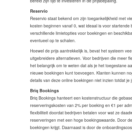
bereid zijn tijd te investeren in de prijsbepaling.
Reservio
Reservio staat bekend om zijn toegankelijkheid met vi
kosten beginnen vanaf 0, wat ideaal is voor startende 
verschillende limietopties voor boekingen en beschikb
eventueel op te schalen.
Hoewel de prijs aantrekkelijk is, bevat het systeem ve
uitgebreidere alternatieven. Voor bedrijven die meer fl
het belangrijk om te weten dat als je het toegestane a
nieuwe boekingen kunt toevoegen. Klanten kunnen nog
details van deze online boekingen niet inzien totdat 
Briq Bookings
Briq Bookings hanteert een kostenstructuur die gebase
reserveringskosten van 2% per boeking en €1 per admi
flexibiliteit doordat bedrijven betalen voor wat ze daa
reserveringen met een hoge boekingswaarde. Door de 
boekingen krijgt. Daarnaast is door de onboardingscost