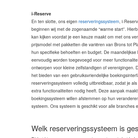
i-Reserve
En ten slotte, ons eigen
reserveringssysteem
, i-Reser
beginnen wij met de zogenaamde “warme start”. Hierbij
kan kijken voordat je een keuze maakt om met ons verd
prijsmodel met pakketten die variëren van Brons tot Plat
hun specifieke behoeften en budget. De maandelijkse 
eenvoudig worden toegevoegd voor meer functionalitei
ontworpen voor kleine zelfstandigen of verenigingen. D
het bieden van een gebruiksvriendelijke boekingsinterf
reserveringssysteem volledig uitbreidbaar, zodat je als b
extra functionaliteiten nodig heeft. Deze aanpak maak
boekingssysteem willen afstemmen op hun veranderend
systeem. Ons systeem is geschikt voor alle branches e
Welk reserveringssysteem is gesc