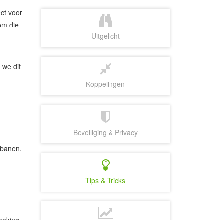
ct voor
 om die
Uitgelicht
 we dit
Koppelingen
Beveiliging & Privacy
gbanen.
Tips & Tricks
oeking,