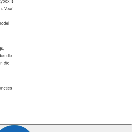
xybox is
n. Voor
model
js,
ies die
n die
uncties