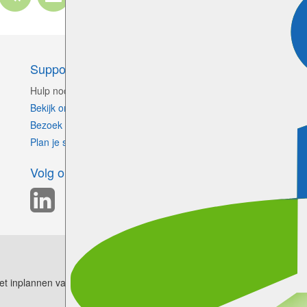
Support
C
Hulp nodig?
Bekijk onze handleiding
Bezoek ons Support Centrum
Plan je support sessie
Volg ons
et inplannen van afspraken.