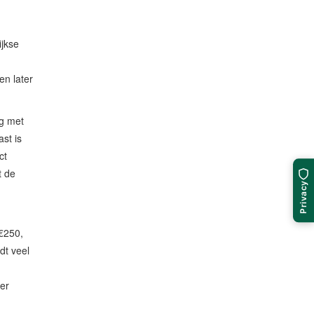
ijkse
en later
ng met
st is
ct
t de
Privacy
 €250,
dt veel
er