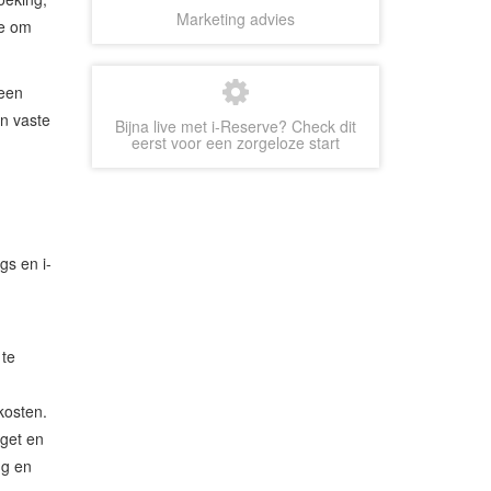
Marketing advies
je om
 een
en vaste
Bijna live met i-Reserve? Check dit
eerst voor een zorgeloze start
gs en i-
 te
kosten.
dget en
ng en