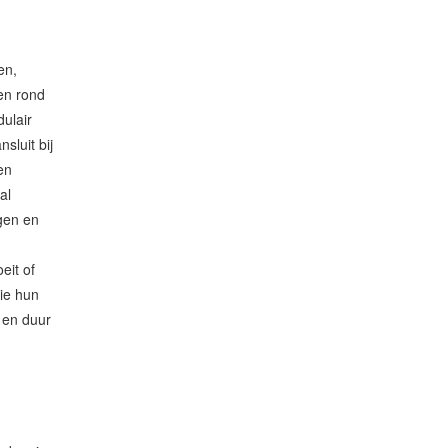
en,
en rond
ulair
sluit bij
en
al
ngen en
eit of
die hun
 en duur