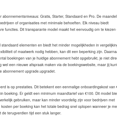
er abonnementsniveaus: Gratis, Starter, Standaard en Pro. De maandel
bedrijven of organisaties met minimale behoeften. Elk niveau biedt
are functies. Dit transparante model maakt het eenvoudig om te kiezen 
el standaard elementen en biedt het minder mogelijkheden in vergelijki
exibiliteit of maatwerk nodig hebben, kan dit een beperking zijn. Daarnaa
antal boekingen van je huidige abonnement hebt opgebruikt, je niet dire
 wel een nieuwe afspraak maken via de boekingswebsite, maar jij kun
je je abonnement upgrade.upgradet.
erd is op prestaties. Dit betekent een eenmalige onboardingskost van
n boeking. Er geldt een minimum maandtarief van €100. Dit model bie
dwerkelijk gebruiken, maar kan minder voordelig zijn voor bedrijven met
kosten per boeking kan het totale bedrag snel oplopen wanneer je me
 de terugverdien tijd een stuk langer.