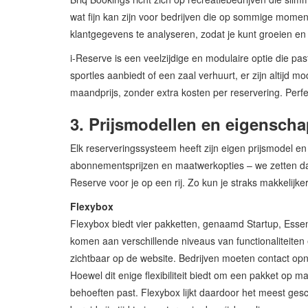
wat fijn kan zijn voor bedrijven die op sommige mome
klantgegevens te analyseren, zodat je kunt groeien en 
i-Reserve is een veelzijdige en modulaire optie die pas
sportles aanbiedt of een zaal verhuurt, er zijn altijd m
maandprijs, zonder extra kosten per reservering. Perfec
3. Prijsmodellen en eigenscha
Elk reserveringssysteem heeft zijn eigen prijsmodel en
abonnementsprijzen en maatwerkopties – we zetten da
Reserve voor je op een rij. Zo kun je straks makkelijke
Flexybox
Flexybox biedt vier pakketten, genaamd Startup, Essen
komen aan verschillende niveaus van functionaliteiten 
zichtbaar op de website. Bedrijven moeten contact opn
Hoewel dit enige flexibiliteit biedt om een pakket op ma
behoeften past. Flexybox lijkt daardoor het meest ges