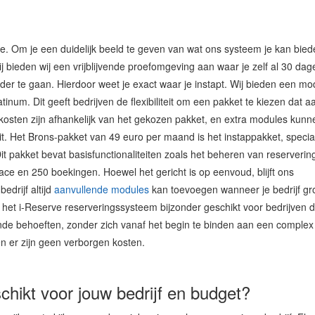
ve. Om je een duidelijk beeld te geven van wat ons systeem je kan bied
 bieden wij een vrijblijvende proefomgeving aan waar je zelf al 30 dag
er te gaan. Hierdoor weet je exact waar je instapt. Wij bieden een mod
inum. Dit geeft bedrijven de flexibiliteit om een pakket te kiezen dat aan
kosten zijn afhankelijk van het gekozen pakket, en extra modules kunn
t. Het Brons-pakket van 49 euro per maand is het instappakket, specia
it pakket bevat basisfunctionaliteiten zoals het beheren van reserveri
ace en 250 boekingen. Hoewel het gericht is op eenvoud, blijft ons
edrijf altijd
aanvullende modules
kan toevoegen wanneer je bedrijf gro
t het i-Reserve reserveringssysteem bijzonder geschikt voor bedrijven 
e behoeften, zonder zich vanaf het begin te binden aan een complex
n er zijn geen verborgen kosten.
hikt voor jouw bedrijf en budget?