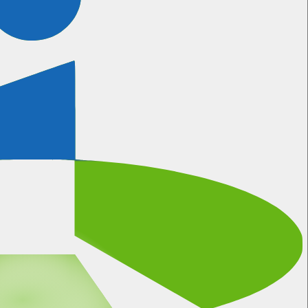
Certificeringen
Meer informatie
Wanneer kunnen wij bellen?
We gebruiken natuurlijk onze eigen software voor het
inplannen van afspraken.
Plan hier je eigen afspraak in
Algemene Voorwaarden
Privacy Statement
Disclaimer
Data Pro Statement
Referenties