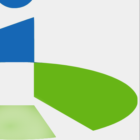
Certificeringen
Meer informatie
Wanneer kunnen wij bellen?
We gebruiken natuurlijk onze eigen software voor het
inplannen van afspraken.
Plan hier je eigen afspraak in
Algemene Voorwaarden
Privacy Statement
Disclaimer
Data Pro Statement
Referenties
Copyright © 2026 i-Reserve All rights reserved